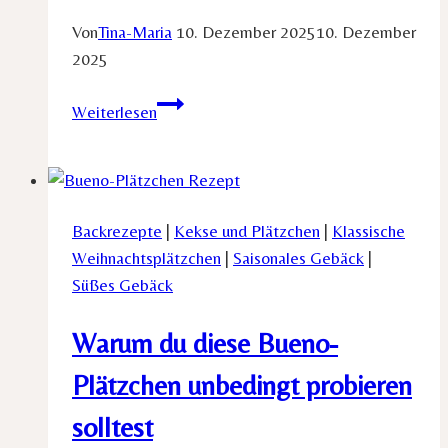
Von
Tina-Maria
10. Dezember 2025
10. Dezember
2025
Warum
Weiterlesen
du
diese
Ischler
Törtchen
Backrezepte
|
Kekse und Plätzchen
|
Klassische
einfach
Weihnachtsplätzchen
|
Saisonales Gebäck
|
backen
Süßes Gebäck
musst
Warum du diese Bueno-
Plätzchen unbedingt probieren
solltest