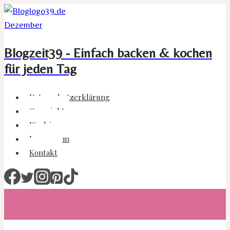
Zum
Inhalt
springen
Blogzeit39 - Einfach backen & kochen
für jeden Tag
Datenschutzerklärung
Copyright
Disclaimer
Impressum
Kontakt