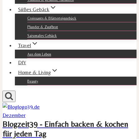
Süßes Gebäck
Croissants & Blätterteiggebäck
Plunder & Zupfbrot
Saisonales Gebäck
Travel
Aus dem Leben
DIY
Home & Living
Beauty
Blogzeit39 - Einfach backen & kochen
für jeden Tag