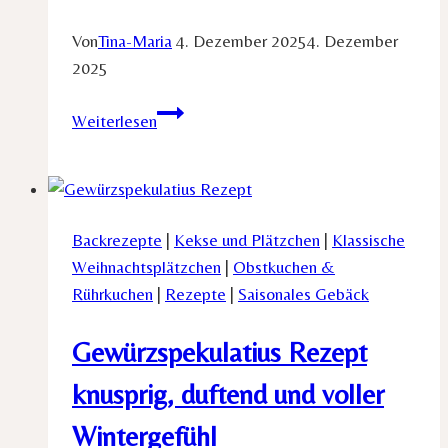
Von
Tina-Maria
4. Dezember 2025
4. Dezember
2025
Einfaches
Weiterlesen
Spitzbuben
Rezept:
Zarte
Weihnachtsklassiker
Backrezepte
|
Kekse und Plätzchen
|
Klassische
mit
Weihnachtsplätzchen
|
Obstkuchen &
fruchtiger
Rührkuchen
|
Rezepte
|
Saisonales Gebäck
Füllung
Gewürzspekulatius Rezept
knusprig, duftend und voller
Wintergefühl