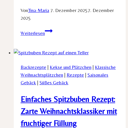
Von
Tina-Maria
7. Dezember 2025
7. Dezember
2025
Warum
Weiterlesen
du
diese
Bueno-
Plätzchen
Backrezepte
|
Kekse und Plätzchen
|
Klassische
unbedingt
Weihnachtsplätzchen
|
Rezepte
|
Saisonales
probieren
Gebäck
|
Süßes Gebäck
solltest
Einfaches Spitzbuben Rezept:
Zarte Weihnachtsklassiker mit
fruchtiger Füllung