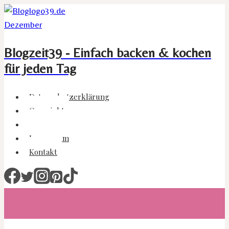
Zum
Inhalt
springen
Blogzeit39 - Einfach backen & kochen
für jeden Tag
Datenschutzerklärung
Copyright
Disclaimer
Impressum
Kontakt