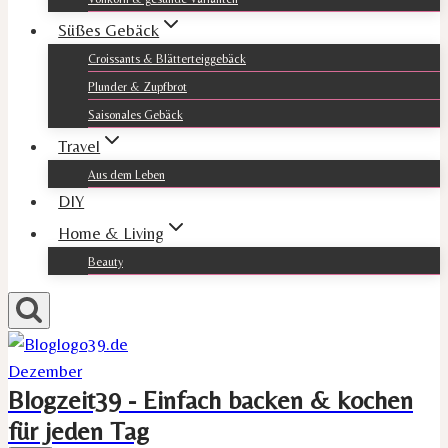
Süßes Gebäck
Croissants & Blätterteiggebäck
Plunder & Zupfbrot
Saisonales Gebäck
Travel
Aus dem Leben
DIY
Home & Living
Beauty
Blogzeit39 - Einfach backen & kochen
für jeden Tag