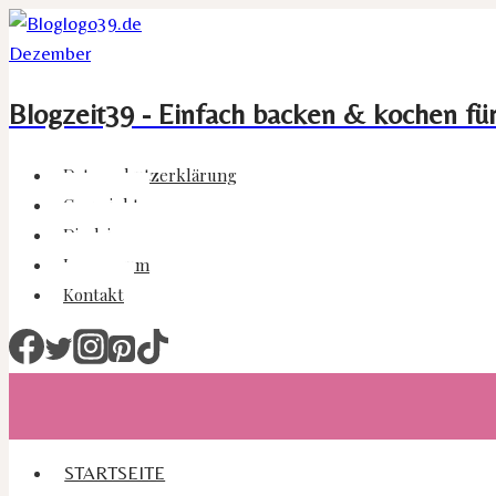
Zum
Inhalt
springen
Blogzeit39 - Einfach backen & kochen fü
Datenschutzerklärung
Copyright
Disclaimer
Impressum
Kontakt
STARTSEITE