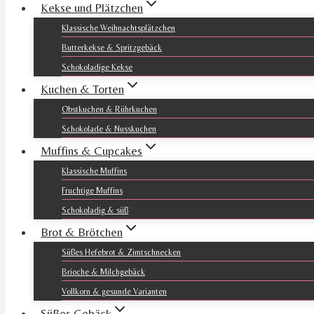
Kekse und Plätzchen
Klassische Weihnachtsplätzchen
Butterkekse & Spritzgebäck
Schokoladige Kekse
Kuchen & Torten
Obstkuchen & Rührkuchen
Schokolade & Nusskuchen
Muffins & Cupcakes
Klassische Muffins
Fruchtige Muffins
Schokoladig & süß
Brot & Brötchen
Süßes Hefebrot & Zimtschnecken
Brioche & Milchgebäck
Vollkorn & gesunde Varianten
Süßes Gebäck