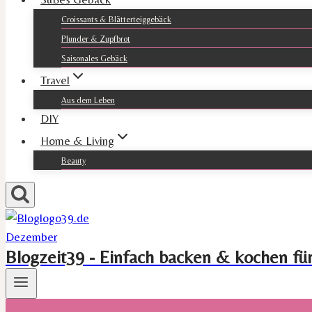
Croissants & Blätterteiggebäck
Plunder & Zupfbrot
Saisonales Gebäck
Travel
Aus dem Leben
DIY
Home & Living
Beauty
Blogzeit39 - Einfach backen & kochen fü