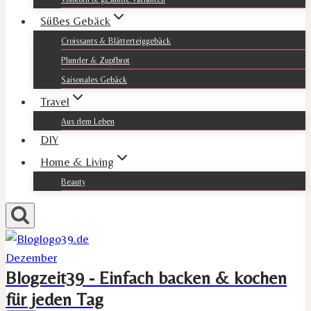
Süßes Gebäck
Croissants & Blätterteiggebäck
Plunder & Zupfbrot
Saisonales Gebäck
Travel
Aus dem Leben
DIY
Home & Living
Beauty
Blogzeit39 - Einfach backen & kochen
für jeden Tag