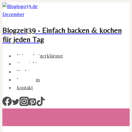
Zum
Inhalt
springen
Blogzeit39 - Einfach backen & kochen
für jeden Tag
Datenschutzerklärung
Copyright
Disclaimer
Impressum
Kontakt