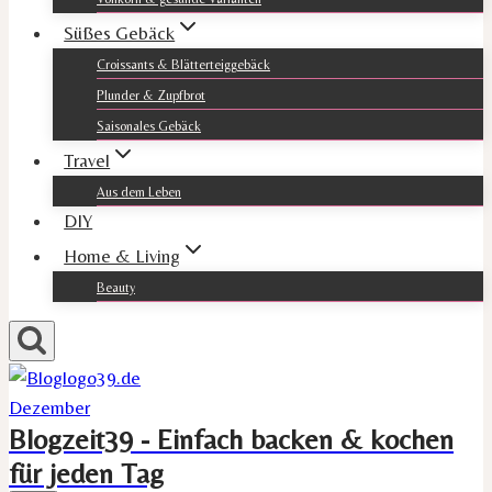
Süßes Gebäck
Croissants & Blätterteiggebäck
Plunder & Zupfbrot
Saisonales Gebäck
Travel
Aus dem Leben
DIY
Home & Living
Beauty
Blogzeit39 - Einfach backen & kochen
für jeden Tag