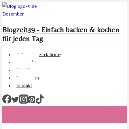
Zum
Inhalt
springen
Blogzeit39 - Einfach backen & kochen
für jeden Tag
Datenschutzerklärung
Copyright
Disclaimer
Impressum
Kontakt