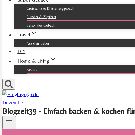
Croissants & Blätterteiggebäck
Plunder & Zupfbrot
Saisonales Gebäck
Travel
Aus dem Leben
DIY
Home & Living
Beauty
Blogzeit39 - Einfach backen & kochen fü