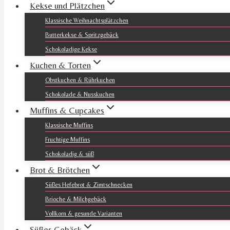
Kekse und Plätzchen
Klassische Weihnachtsplätzchen
Butterkekse & Spritzgebäck
Schokoladige Kekse
Kuchen & Torten
Obstkuchen & Rührkuchen
Schokolade & Nusskuchen
Muffins & Cupcakes
Klassische Muffins
Fruchtige Muffins
Schokoladig & süß
Brot & Brötchen
Süßes Hefebrot & Zimtschnecken
Brioche & Milchgebäck
Vollkorn & gesunde Varianten
Süßes Gebäck