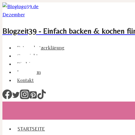
Zum
Inhalt
springen
Blogzeit39 - Einfach backen & kochen fü
Datenschutzerklärung
Copyright
Disclaimer
Impressum
Kontakt
STARTSEITE