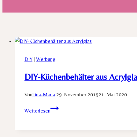
DIY
|
Werbung
DIY-Küchenbehälter aus Acrylgl
Von
Tina-Maria
29. November 2019
21. Mai 2020
DIY-
Weiterlesen
Küchenbehälter
aus
Acrylglas