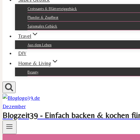
Croissants & Blätterteiggebäck
Plunder & Zupfbrot
Saisonales Gebäck
Travel
Aus dem Leben
DIY
Home & Living
Beauty
Blogzeit39 - Einfach backen & kochen fü