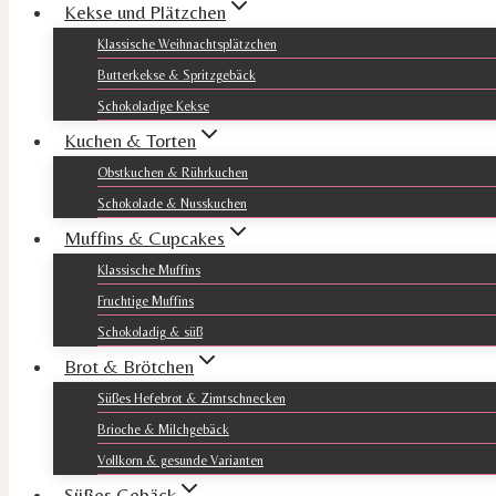
Kekse und Plätzchen
Klassische Weihnachtsplätzchen
Butterkekse & Spritzgebäck
Schokoladige Kekse
Kuchen & Torten
Obstkuchen & Rührkuchen
Schokolade & Nusskuchen
Muffins & Cupcakes
Klassische Muffins
Fruchtige Muffins
Schokoladig & süß
Brot & Brötchen
Süßes Hefebrot & Zimtschnecken
Brioche & Milchgebäck
Vollkorn & gesunde Varianten
Süßes Gebäck