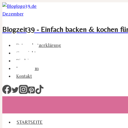
Zum
Inhalt
springen
Blogzeit39 - Einfach backen & kochen fü
Datenschutzerklärung
Copyright
Disclaimer
Impressum
Kontakt
STARTSEITE