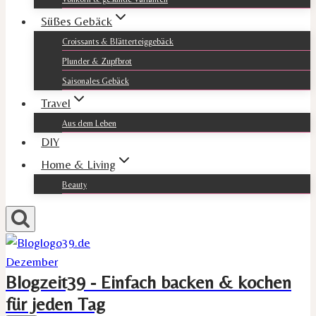
Süßes Gebäck
Croissants & Blätterteiggebäck
Plunder & Zupfbrot
Saisonales Gebäck
Travel
Aus dem Leben
DIY
Home & Living
Beauty
Blogzeit39 - Einfach backen & kochen
für jeden Tag