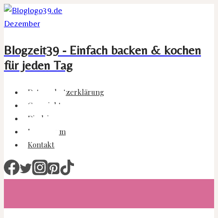
Zum
Inhalt
springen
Blogzeit39 - Einfach backen & kochen
für jeden Tag
Datenschutzerklärung
Copyright
Disclaimer
Impressum
Kontakt