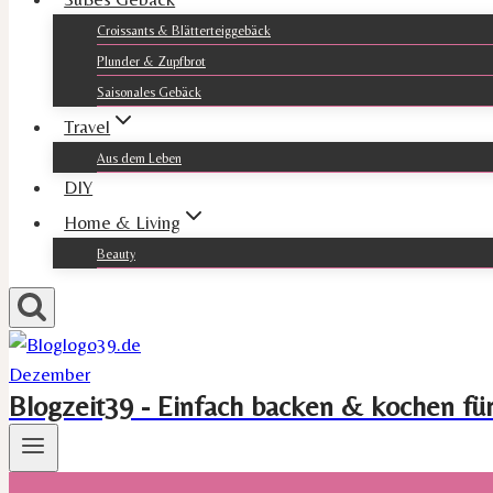
Croissants & Blätterteiggebäck
Plunder & Zupfbrot
Saisonales Gebäck
Travel
Aus dem Leben
DIY
Home & Living
Beauty
Blogzeit39 - Einfach backen & kochen fü