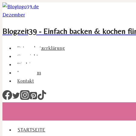
Zum
Inhalt
springen
Blogzeit39 - Einfach backen & kochen fü
Datenschutzerklärung
Copyright
Disclaimer
Impressum
Kontakt
STARTSEITE