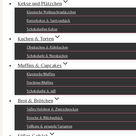
Kekse und Plätzchen
Klassische Weihnachtsplätzchen
Butterkekse & Spritzgebäck
Schokoladige Kekse
Kuchen & Torten
Obstkuchen & Rührkuchen
Schokolade & Nusskuchen
Muffins & Cupcakes
Klassische Muffins
Fruchtige Muffins
Schokoladig & süß
Brot & Brötchen
Süßes Hefebrot & Zimtschnecken
Brioche & Milchgebäck
Vollkorn & gesunde Varianten
Süßes Gebäck