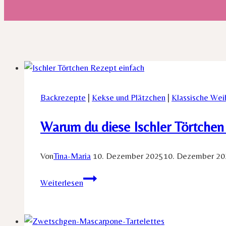
Backrezepte
|
Kekse und Plätzchen
|
Klassische Wei
Warum du diese Ischler Törtchen
Von
Tina-Maria
10. Dezember 2025
10. Dezember 20
Warum
Weiterlesen
du
diese
Ischler