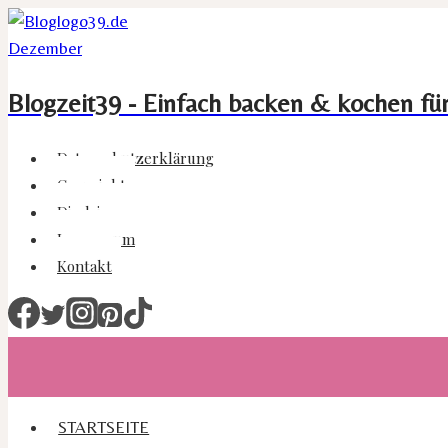
Zum
Inhalt
springen
Blogzeit39 - Einfach backen & kochen fü
Datenschutzerklärung
Copyright
Disclaimer
Impressum
Kontakt
STARTSEITE