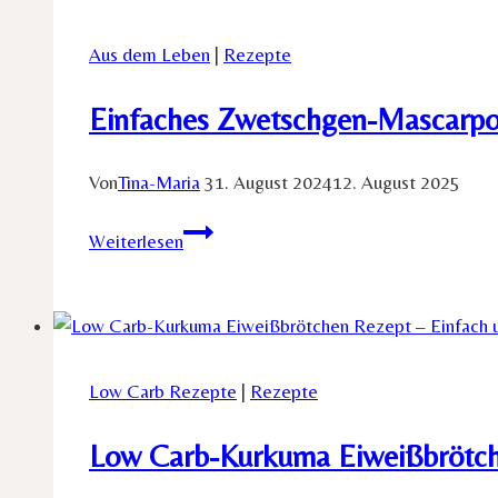
Törtchen
einfach
Aus dem Leben
|
Rezepte
backen
musst
Einfaches Zwetschgen-Mascarpon
Von
Tina-Maria
31. August 2024
12. August 2025
Einfaches
Weiterlesen
Zwetschgen-
Mascarpone-
Tartelettes
Rezept
Low Carb Rezepte
|
Rezepte
Low Carb-Kurkuma Eiweißbrötche