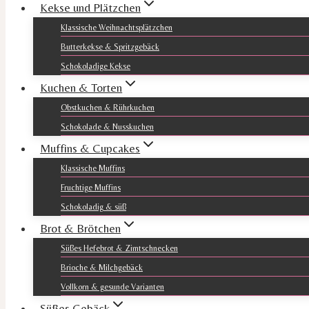
Kekse und Plätzchen
Klassische Weihnachtsplätzchen
Butterkekse & Spritzgebäck
Schokoladige Kekse
Kuchen & Torten
Obstkuchen & Rührkuchen
Schokolade & Nusskuchen
Muffins & Cupcakes
Klassische Muffins
Fruchtige Muffins
Schokoladig & süß
Brot & Brötchen
Süßes Hefebrot & Zimtschnecken
Brioche & Milchgebäck
Vollkorn & gesunde Varianten
Süßes Gebäck