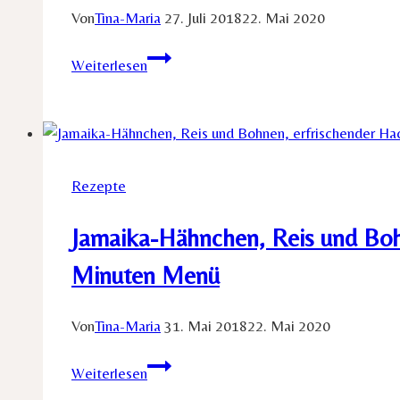
Von
Tina-Maria
27. Juli 2018
22. Mai 2020
Low
Weiterlesen
Carb-
Kurkuma
Eiweißbrötchen
Rezept
–
Rezepte
Einfach
und
Jamaika-Hähnchen, Reis und Bohne
Superlecker
Minuten Menü
Von
Tina-Maria
31. Mai 2018
22. Mai 2020
Jamaika-
Weiterlesen
Hähnchen,