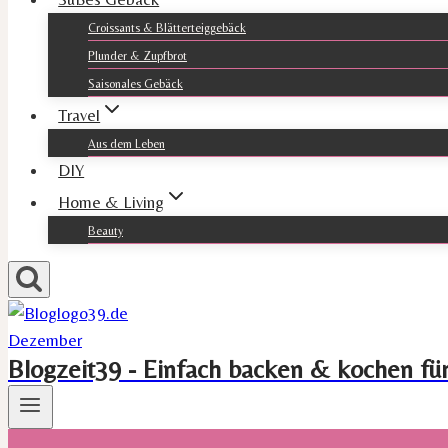
Croissants & Blätterteiggebäck
Plunder & Zupfbrot
Saisonales Gebäck
Travel
Aus dem Leben
DIY
Home & Living
Beauty
Blogzeit39 - Einfach backen & kochen fü