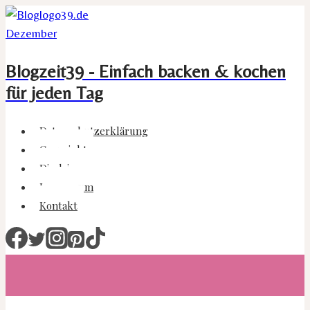
Zum
Inhalt
springen
Blogzeit39 - Einfach backen & kochen
für jeden Tag
Datenschutzerklärung
Copyright
Disclaimer
Impressum
Kontakt