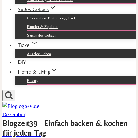
Süßes Gebäck
Croissants & Blätterteiggebäck
Plunder & Zupfbrot
Saisonales Gebäck
Travel
Aus dem Leben
DIY
Home & Living
Beauty
Blogzeit39 - Einfach backen & kochen
für jeden Tag