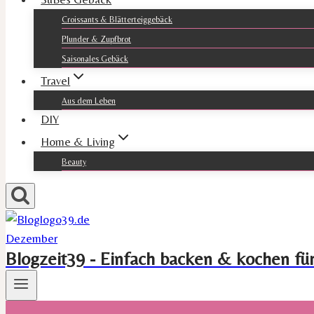
Croissants & Blätterteiggebäck
Plunder & Zupfbrot
Saisonales Gebäck
Travel
Aus dem Leben
DIY
Home & Living
Beauty
Blogzeit39 - Einfach backen & kochen fü