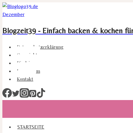
Zum
Inhalt
springen
Blogzeit39 - Einfach backen & kochen fü
Datenschutzerklärung
Copyright
Disclaimer
Impressum
Kontakt
STARTSEITE