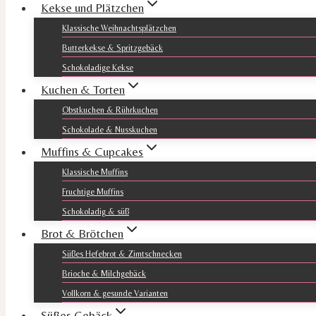
Kekse und Plätzchen
Klassische Weihnachtsplätzchen
Butterkekse & Spritzgebäck
Schokoladige Kekse
Kuchen & Torten
Obstkuchen & Rührkuchen
Schokolade & Nusskuchen
Muffins & Cupcakes
Klassische Muffins
Fruchtige Muffins
Schokoladig & süß
Brot & Brötchen
Süßes Hefebrot & Zimtschnecken
Brioche & Milchgebäck
Vollkorn & gesunde Varianten
Süßes Gebäck