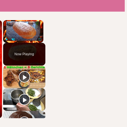
×
×
Play
Unmute
Fullscreen
Now Playing