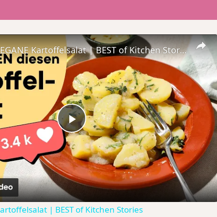
Der beste VEGANE Kartoffelsalat | BEST of Kitchen Stories
Play
Video
toffelsalat | BEST of Kitchen Stories