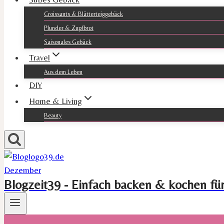
Croissants & Blätterteiggebäck
Plunder & Zupfbrot
Saisonales Gebäck
Travel
Aus dem Leben
DIY
Home & Living
Beauty
Blogzeit39 - Einfach backen & kochen fü