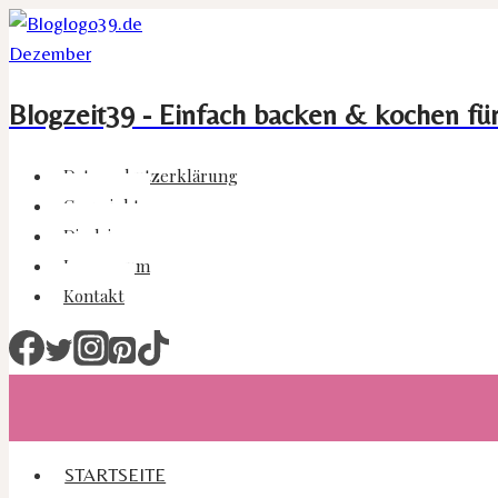
Zum
Inhalt
springen
Blogzeit39 - Einfach backen & kochen fü
Datenschutzerklärung
Copyright
Disclaimer
Impressum
Kontakt
STARTSEITE