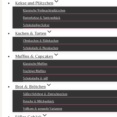
Kekse und Plätzchen
Klassische Weihnachtsplätzchen
Butterkekse & Spritzgebäck
Schokoladige Kekse
Kuchen & Torten
Obstkuchen & Rührkuchen
Schokolade & Nusskuchen
Muffins & Cupcakes
Klassische Muffins
Fruchtige Muffins
Schokoladig & süß
Brot & Brötchen
Süßes Hefebrot & Zimtschnecken
Brioche & Milchgebäck
Vollkorn & gesunde Varianten
Süßes Gebäck