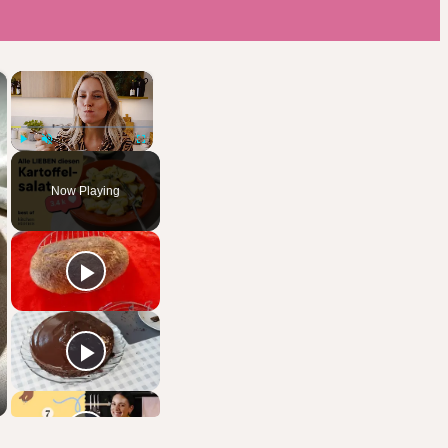
×
×
Play
Unmute
Fullscreen
Now Playing